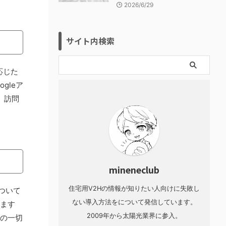
2026/6/29
サイト内検索
応じた
gleア
、訪問
。
mineneclub
住宅用V2Hの情報が知りたい人向けに失敗し
ついて
ない導入方法をについて発信しています。
ります
2009年から太陽光業界に参入。
等の一切