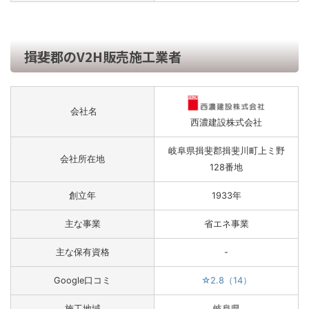
揖斐郡のV2H販売施工業者
会社名
西濃建設株式会社
岐阜県揖斐郡揖斐川町上ミ野
会社所在地
128番地
創立年
1933年
主な事業
省エネ事業
主な保有資格
-
Google口コミ
☆2.8（14）
施工地域
岐阜県