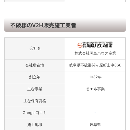
不破郡のV2H販売施工業者
会社名
株式会社岡島ハウス産業
会社所在地
岐阜県不破郡関ヶ原町山中866
創立年
1932年
主な事業
省エネ事業
主な保有資格
-
Google口コミ
-
施工地域
岐阜県