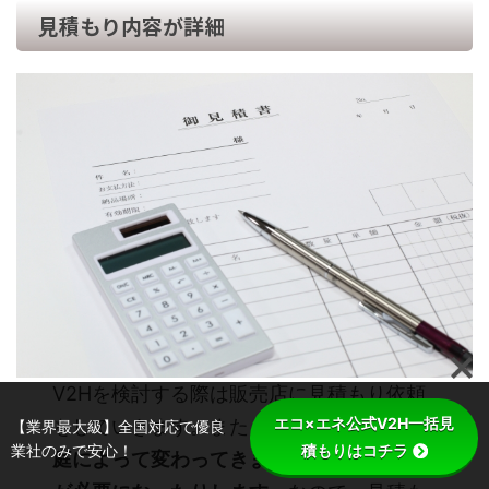
見積もり内容が詳細
V2Hを検討する際は販売店に見積もり依頼
エコ×エネ公式V2H一括見
をしていきます。また、
工事内容は各ご家
【業界最大級】全国対応で優良
業社のみで安心！
積もりはコチラ
庭によって変わってきますので、現場調査