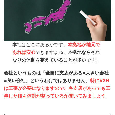
本社はどこにあるかです。
本拠地が地元で
あれば安心
できますよね。
本拠地ならそれ
なりの体制を整えていることが多い
です。
会社というものは「全国に支店がある=大きい会社
=良い会社」というわけではありません
。
特に
V
2
H
は工事が必要になりますので、各支店があっても工
事した後も体制が整っているか聞いてみましょう
。