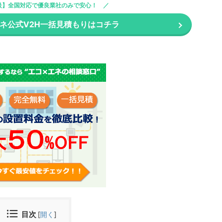
級】全国対応で優良業社のみで安心！
エネ公式V2H一括見積もりはコチラ
目次
[
開く
]