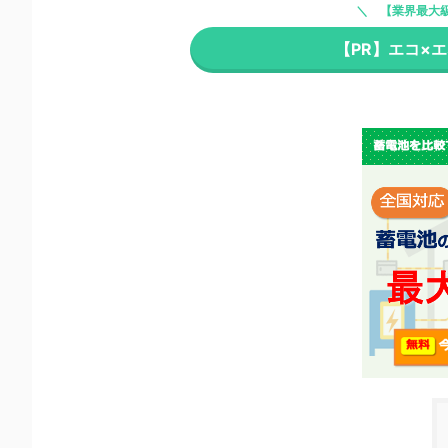
【業界最大
【PR】エコ×