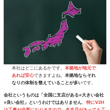
本社はどこにあるかです。
本拠地が地元で
あれば安心
できますよね。
本拠地ならそれ
なりの体制を整えていることが多い
です。
会社というものは「全国に支店がある=大きい会社
=良い会社」というわけではありません
。
特に
V
2
H
は工事が必要になりますので、各支店があっても工