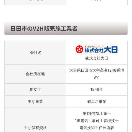
日田市のV2H販売施工業者
会社名
株式会社大日
大分県日田市大字高瀬1248番地
会社所在地
の1
創立年
1949年
主な事業
省エネ事業
第1種電気工事士
1級電気工事施工管理技士
主な保有資格
電気技術主任技術者