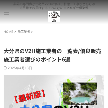
業界の専門職が住宅用V2Hの価格、特徴、工事などあらゆ
る目線でお届けする！みんなのエネルギー倶楽部
HOME
>
施工業者
>
施工業者
大分県のV2H施工業者の一覧表/優良販売
施工業者選びのポイント6選
2025年4月13日