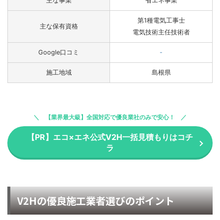
主な事業
省エネ事業
第1種電気工事士
主な保有資格
電気技術主任技術者
Google口コミ
-
施工地域
島根県
【業界最大級】全国対応で優良業社のみで安心！
【PR】エコ×エネ公式V2H一括見積もりはコチ
ラ
V2Hの優良施工業者選びのポイント