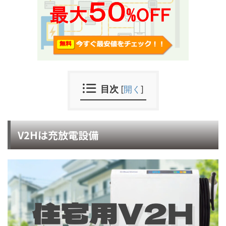
目次
[
開く
]
V2Hは充放電設備