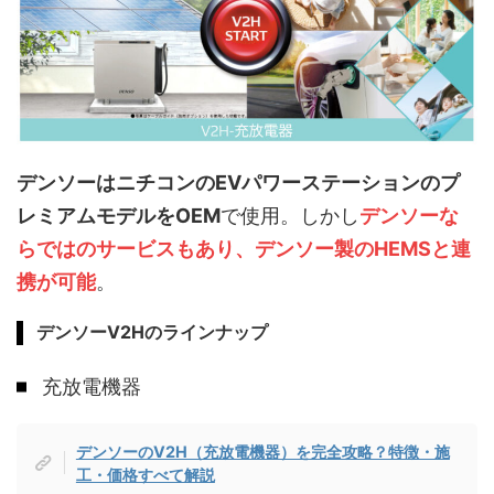
デンソーはニチコンのEVパワーステーションのプ
レミアムモデルをOEM
で使用。しかし
デンソーな
らではのサービスもあり、デンソー製のHEMSと連
携が可能
。
デンソーV2Hのラインナップ
充放電機器
デンソーのV2H（充放電機器）を完全攻略？特徴・施
工・価格すべて解説