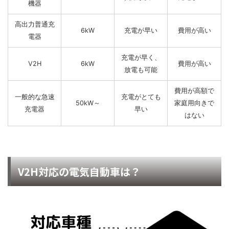
機器
高出力普通充
6kW
充電が早い
費用が高い
電器
充電が早く、
V2H
6kW
費用が高い
放電も可能
費用が高額で
一般的な急速
充電がとても
50kW～
家庭用向きで
充電器
早い
はない
V2H対応の電気自動車は？