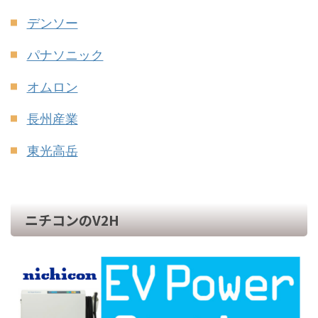
デンソー
パナソニック
オムロン
長州産業
東光高岳
ニチコンのV2H